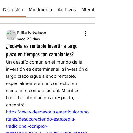
Discusión
Multimedia
Archivos
Miembros
Billie Nikelson
hace 23 días
¿Todavía es rentable invertir a largo
plazo en tiempos tan cambiantes?
Un desafío común en el mundo de la 
inversión es determinar si la inversión a 
largo plazo sigue siendo rentable, 
especialmente en un contexto tan 
cambiante como el actual. Mientras 
buscaba información al respecto, 
encontré 
https://www.desdesoria.es/articulo/repo
rtajes/desapareciendo-estrategia-
tradicional-comprar-