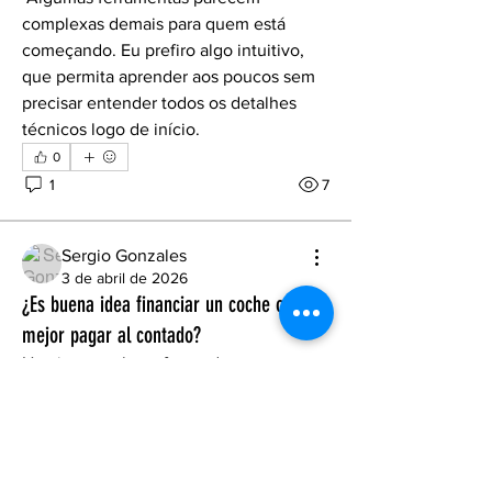
complexas demais para quem está 
começando. Eu prefiro algo intuitivo, 
que permita aprender aos poucos sem 
precisar entender todos os detalhes 
técnicos logo de início.
0
1
7
Acerca de
Sergio Gonzales
Welcome to the group! You can
3 de abril de 2026
connect with other members, ge
...
¿Es buena idea financiar un coche o
Leer más
mejor pagar al contado?
He visto muchas ofertas de 
Miembros
financiación, pero al final parece que 
terminas pagando mucho más. ¿Qué 
Quintan Barnes
Seguir
opción les ha funcionado mejor en la 
práctica?
ashlesha more
Seguir