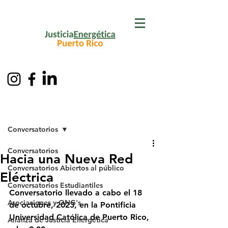
Entrada
Conversatorios
Conversatorios
Hacia una Nueva Red
Conversatorios Abiertos al público
Eléctrica
Conversatorios Estudiantiles
Conversatorio llevado a cabo el 18 
Asociaciones y ONG's
de octubre, 2023, en la Pontificia 
Universidad Católica de Puerto Rico, 
Alianza de Justicia Energética